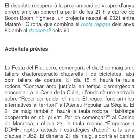
El dissabte recuperarà la programació de vespre d’anys
enrere amb un concert a partir de les 21 h a càrrec de
Boom Boom Fighters, un projecte nascut el 2021 entre
Mataró i Girona, que combina el
dels anys
roots reggae
80 amb el
dels 90.
dancehall
Activitats prèvies
La Festa del Riu, però, començarà el dia 2 de maig amb
tallers d’autoreparació d’aparells i de bicicletes, així
com tallers de costura. El dia 15 hi haurà la taula
rodona “Conrear amb justícia en temps d'emergència
ecosocial” a la Casa de la Culla, i l’endemà una xerrada
sobre “Recer per cuidar el morir. El negoci funerari i les
alternatives al territori” a l’Ateneu Popular La Sèquia. El
21 de maig també hi haurà la taula rodona “Habitatge
cooperatiu en sòl privat: Per on començar?” al Casino
de Manresa, i el dia 23, la taula rodona “Empreses i
DDHH: reptes actuals i estratègies d'acció” a la sala
d’actes FUB2. El dimarts 21 de maig, s’obrirà el centre