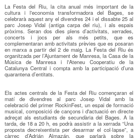
La Festa del Riu, la cita anual més important de la
cultura i l'economia transformadora del Bages, se
celebrarà aquest any el divendres 24 i el dissabte 25 al
parc Josep Vidal (antiga carpa del riu), i als espais
pròxims. Seran dos dies plens d’activitats, xerrades,
concerts i jocs per als més petits, que es
complementaran amb activitats prèvies que es posaran
en marxa a partir del 2 de maig. La Festa del Riu és
organitzada per l’Ajuntament de Manresa, la Casa de la
Música de Manresa i l'Ateneu Cooperatiu de la
Catalunya Central i compta amb la participació d’una
quarantena d’entitats.
Els actes centrals de la Festa del Riu començaran el
matí de divendres al parc Josep Vidal amb la
celebració del primer RockinFest, un espai de formació
musical, composició de cançons i d'actuació en directe
adreçat als estudiants de secundària del Bages. A la
tarda, de 18 a 20 h, es podrà assistir a la xerrada “Una
proposta decreixentista per desarmar el col·lapse”, a
càrrec d’Adrián Almazán, que parlarà sobre la