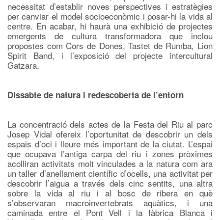
necessitat d’establir noves perspectives i estratègies
per canviar el model socioeconòmic i posar-hi la vida al
centre. En acabar, hi haurà una exhibició de projectes
emergents de cultura transformadora que inclou
propostes com Cors de Dones, Tastet de Rumba, Lion
Spirit Band, i l’exposició del projecte intercultural
Gatzara.
Dissabte de natura i redescoberta de l’entorn
La concentració dels actes de la Festa del Riu al parc
Josep Vidal ofereix l’oportunitat de descobrir un dels
espais d’oci i lleure més important de la ciutat. L’espai
que ocupava l’antiga carpa del riu i zones pròximes
acolliran activitats molt vinculades a la natura com ara
un taller d’anellament científic d’ocells, una activitat per
descobrir l’aigua a través dels cinc sentits, una altra
sobre la vida al riu i al bosc de ribera en què
s’observaran macroinvertebrats aquàtics, i una
caminada entre el Pont Vell i la fàbrica Blanca i