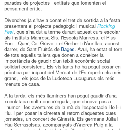
parades de projectes i entitats que fomenten el
pensament crític.
Divendres ja s'havia donat el tret de sortida a la festa
presentant el projecte pedagògic i musical
Rocking
, que s'ha dut a terme durant aquest curs escolar
Fest
als instituts Manresa Sis, l'Escola Manresa, el Pius
Font i Quer, Cal Gravat i el Gerbert d'Aurillac, aquest
darrer, de Sant Fruitós de
Bages
. Avui, ha estat el torn
de tots aquells tallers que donen a conèixer la
importància de gaudir d'un teixit econòmic social i
solidari consistent. Els visitants ho ha pogut posar en
pràctica participant del Mercat de l'Estraperlo els més
grans, i els jocs de la Ludoteca Ludugurus els més
menuts de casa.
A la tarda, els més llaminers han pogut gaudir d'una
xocolatada molt concorreguda, que donava pas a
l'humor i les aventures de la mà de l'espectacle Ho Hi
Hu. I per posar la cirereta al retorn d'aquestes dues
jornades, un concert de Ginestà. Els germans Júlia i
Pau Serrasolsas, acompanyats d'Andrea Puig a la