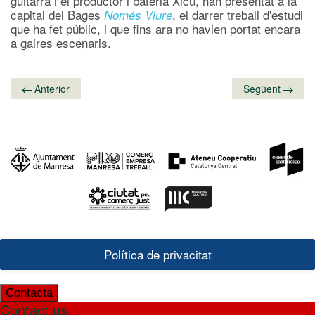
guitarra i el productor i bateria Xicu, han presentat a la
capital del Bages
, el darrer treball d'estudi
Només Viure
que ha fet públic, i que fins ara no havien portat encara
a gaires escenaris.
Anterior
Següent
Política de privacitat
Contacta
Contact us