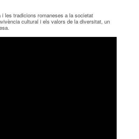
 i les tradicions romaneses a la societat
ència cultural i els valors de la diversitat, un
esa.