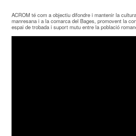
ACROM té com a objectiu difondre i mantenir la cultura
manresana i a la comarca del Bages, promovent la conviv
espai de trobada i suport mutu entre la població roman